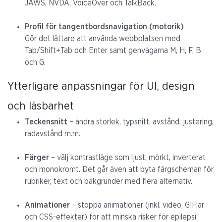
JAWS, NVDA, VoiceOver och TalkBack.
Profil för tangentbordsnavigation (motorik)
Gör det lättare att använda webbplatsen med
Tab/Shift+Tab och Enter samt genvägarna M, H, F, B
och G.
Ytterligare anpassningar för UI, design
och läsbarhet
Teckensnitt
– ändra storlek, typsnitt, avstånd, justering,
radavstånd m.m.
Färger
– välj kontrastläge som ljust, mörkt, inverterat
och monokromt. Det går även att byta färgscheman för
rubriker, text och bakgrunder med flera alternativ.
Animationer
– stoppa animationer (inkl. video, GIF:ar
och CSS-effekter) för att minska risker för epilepsi