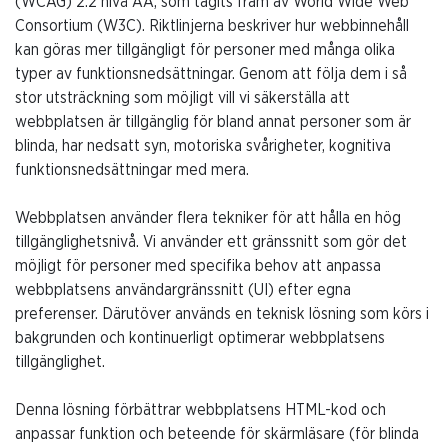
(WCAG) 2.2 nivå AA, som tagits fram av World Wide Web
Consortium (W3C). Riktlinjerna beskriver hur webbinnehåll
kan göras mer tillgängligt för personer med många olika
typer av funktionsnedsättningar. Genom att följa dem i så
stor utsträckning som möjligt vill vi säkerställa att
webbplatsen är tillgänglig för bland annat personer som är
blinda, har nedsatt syn, motoriska svårigheter, kognitiva
funktionsnedsättningar med mera.
Webbplatsen använder flera tekniker för att hålla en hög
tillgänglighetsnivå. Vi använder ett gränssnitt som gör det
möjligt för personer med specifika behov att anpassa
webbplatsens användargränssnitt (UI) efter egna
preferenser. Därutöver används en teknisk lösning som körs i
bakgrunden och kontinuerligt optimerar webbplatsens
tillgänglighet.
Denna lösning förbättrar webbplatsens HTML-kod och
anpassar funktion och beteende för skärmläsare (för blinda