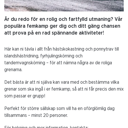
Är du redo för en rolig och fartfylld utmaning? Vår
populära femkamp ger dig och ditt gäng chansen
att prova på en rad spännande aktiviteter!
Här kan ni tävla i allt från hästskokastning och ponnytrav till
islandshästridning, fyrhjulingskörning och
tandemvagnskörning – för att nämna några av de roliga
grenarna.
Det bästa är att ni själva kan vara med och bestämma vilka
grenar som ska ingå i er femkamp, så att ni får precis den mix
som passar er grupp!
Perfekt för större sällskap som vill ha en oförglömlig dag
tillsammans – minst 20 personer.
För bokning och mer information, kontakta: