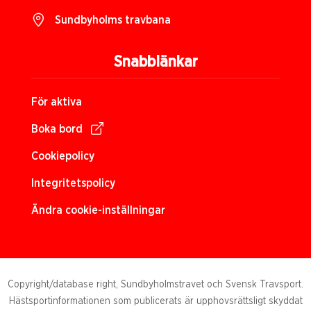
Sundbyholms travbana
Snabblänkar
För aktiva
Boka bord
Cookiepolicy
Integritetspolicy
Ändra cookie-inställningar
Copyright/database right, Sundbyholmstravet och Svensk Travsport.
Hästsportinformationen som publicerats är upphovsrättsligt skyddat