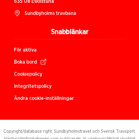
635 08 Eskilstuna
Sundbyholms travbana
Snabblänkar
För aktiva
Boka bord
Cookiepolicy
Integritetspolicy
Ändra cookie-inställningar
Copyright/database right, Sundbyholmstravet och Svensk Travsport.