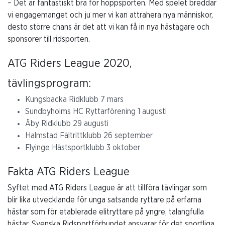
– Det är fantastiskt bra för hoppsporten. Med spelet breddar
vi engagemanget och ju mer vi kan attrahera nya människor,
desto större chans är det att vi kan få in nya hästägare och
sponsorer till ridsporten.
ATG Riders League 2020,
tävlingsprogram:
Kungsbacka Ridklubb 7 mars
Sundbyholms HC Ryttarförening 1 augusti
Åby Ridklubb 29 augusti
Halmstad Fältrittklubb 26 september
Flyinge Hästsportklubb 3 oktober
Fakta ATG Riders League
Syftet med ATG Riders League är att tillföra tävlingar som
blir lika utvecklande för unga satsande ryttare på erfarna
hästar som för etablerade elitryttare på yngre, talangfulla
hästar. Svenska Ridsportförbundet ansvarar för det sportliga