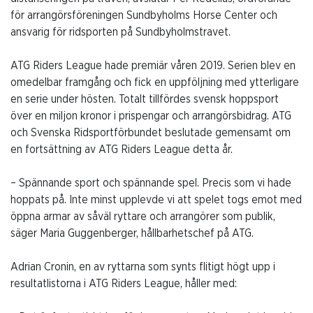
för arrangörsföreningen Sundbyholms Horse Center och
ansvarig för ridsporten på Sundbyholmstravet.
ATG Riders League hade premiär våren 2019. Serien blev en
omedelbar framgång och fick en uppföljning med ytterligare
en serie under hösten. Totalt tillfördes svensk hoppsport
över en miljon kronor i prispengar och arrangörsbidrag. ATG
och Svenska Ridsportförbundet beslutade gemensamt om
en fortsättning av ATG Riders League detta år.
– Spännande sport och spännande spel. Precis som vi hade
hoppats på. Inte minst upplevde vi att spelet togs emot med
öppna armar av såväl ryttare och arrangörer som publik,
säger Maria Guggenberger, hållbarhetschef på ATG.
Adrian Cronin, en av ryttarna som synts flitigt högt upp i
resultatlistorna i ATG Riders League, håller med: