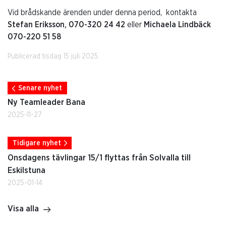
Vid brådskande ärenden under denna period, kontakta
Stefan Eriksson, 070-320 24 42
eller
Michaela Lindbäck
070-220 51 58
Publicerad tisdag 15 juli 2025.
Senare nyhet
Ny Teamleader Bana
2025-11-27
Tidigare nyhet
Onsdagens tävlingar 15/1 flyttas från Solvalla till
Eskilstuna
2025-01-14
Visa alla