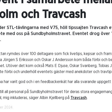
olm och Travcash
er STL-tävlingarna med V75, höll tipssajten Travcash e
te med oss på Sundbyholmstravet. Eventet drog över 
.
attan rymdes över 100 deltagare som fick livetips, kepsar och framf
a Jörgen S Eriksson och Oskar J Andersson kom båda förbi och 
et. Utöver det kom också Mats E Djuse, Oskar Svanberg, Tobias 
te förbi och underhöll eventets gäster med anekdoter och travtip
har varit god och i en feedbackenkät har alla svarande uppgett at
ack till all personal på Sundbyholmstravet för deras stora engageman
, mig inkluderas, säger Albin Kjellberg på
Travcash
.
ber 2024.