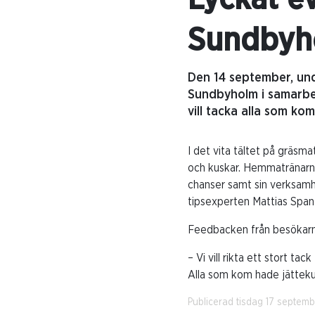
Sundbyh
Den 14 september, und
Sundbyholm i samarbe
vill tacka alla som kom
I det vita tältet på gräsm
och kuskar. Hemmatränarn
chanser samt sin verksamh
tipsexperten Mattias Span
Feedbacken från besökarna 
– Vi vill rikta ett stort t
Alla som kom hade jättekul
Publicerad tisdag 17 septem