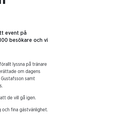
tt event på
100 besökare och vi
örallt lyssna på tränare
berättade om dagens
J Gustafsson samt
s.
t de vill gå igen.
g och fina gästvänlighet.