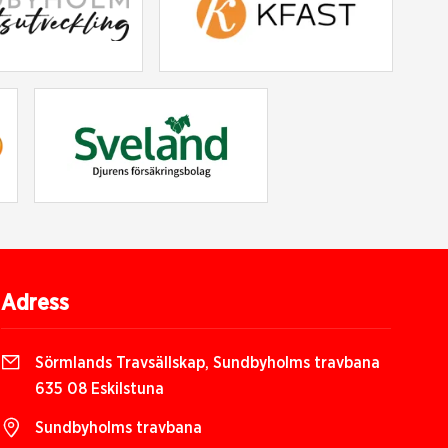
Adress
Sörmlands Travsällskap, Sundbyholms travbana
635 08 Eskilstuna
Sundbyholms travbana