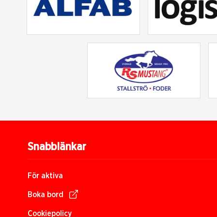
Snabblänkar
För aktiva
Boka bord
Cookiepolicy