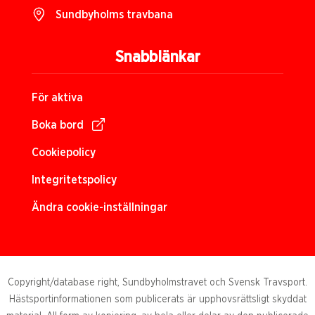
Sundbyholms travbana
Snabblänkar
För aktiva
Boka bord
Cookiepolicy
Integritetspolicy
Ändra cookie-inställningar
Copyright/database right, Sundbyholmstravet och Svensk Travsport.
Hästsportinformationen som publicerats är upphovsrättsligt skyddat