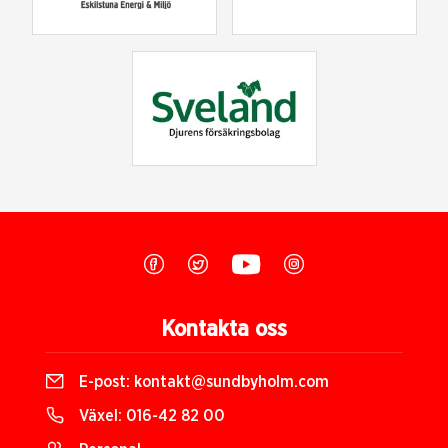
Kontakta oss
E-post:
kontakt@sundbyholm.com
Växel:
016-42 82 00