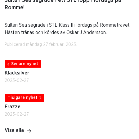
Sultan Sea segrade i ett STL-lopp i lördags på
Romme!
Sultan Sea segrade i STL Klass II i lördags på Rommetravet.
Hästen tränas och kördes av Oskar J Andersson.
Publicerad måndag 27 februari 2023.
Senare nyhet
Klacksilver
2023-02-27
Tidigare nyhet
Frazze
2023-02-27
Visa alla