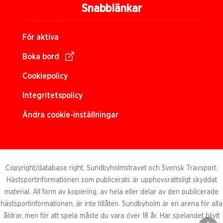
Snabblänkar
För aktiva
Boka bord
Cookiepolicy
Integritetspolicy
Ändra cookie-inställningar
Copyright/database right, Sundbyholmstravet och Svensk Travsport.
Hästsportinformationen som publicerats är upphovsrättsligt skyddat
material. All form av kopiering, av hela eller delar av den publicerade
hästsportinformationen, är inte tillåten. Sundbyholm är en arena för alla
åldrar, men för att spela måste du vara över 18 år. Har spelandet blivit