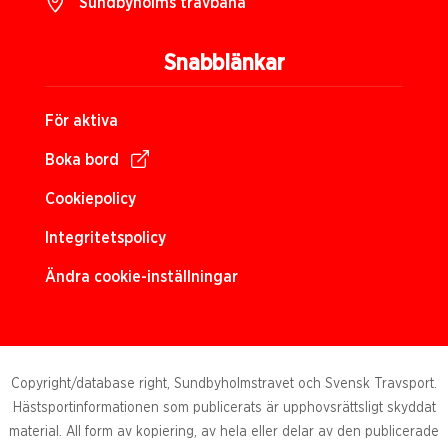
Sundbyholms travbana
Snabblänkar
För aktiva
Boka bord
Cookiepolicy
Integritetspolicy
Ändra cookie-inställningar
Copyright/database right, Sundbyholmstravet och Svensk Travsport.
Hästsportinformationen som publicerats är upphovsrättsligt skyddat
material. All form av kopiering, av hela eller delar av den publicerade