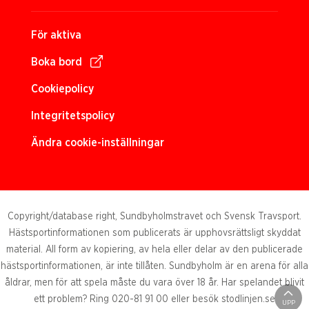
För aktiva
Boka bord
Cookiepolicy
Integritetspolicy
Ändra cookie-inställningar
Copyright/database right, Sundbyholmstravet och Svensk Travsport.
Hästsportinformationen som publicerats är upphovsrättsligt skyddat
material. All form av kopiering, av hela eller delar av den publicerade
hästsportinformationen, är inte tillåten. Sundbyholm är en arena för alla
åldrar, men för att spela måste du vara över 18 år. Har spelandet blivit
ett problem? Ring 020-81 91 00 eller besök stodlinjen.se
UPP