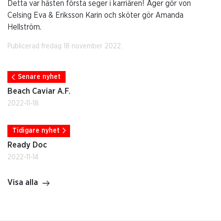
Detta var hästen första seger i karriären! Äger gör von
Celsing Eva & Eriksson Karin och sköter gör Amanda
Hellström.
Publicerad fredag 18 november 2022.
Senare nyhet
Beach Caviar A.F.
2022-11-18
Tidigare nyhet
Ready Doc
2022-11-14
Visa alla