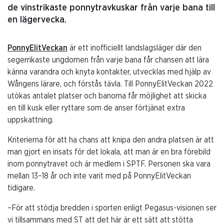
de vinstrikaste ponnytravkuskar från varje bana till
en lägervecka.
PonnyElitVeckan
är ett inofficiellt landslagsläger där den
segerrikaste ungdomen från varje bana får chansen att lära
känna varandra och knyta kontakter, utvecklas med hjälp av
Wångens lärare, och förstås tävla. Till PonnyElitVeckan 2022
utökas antalet platser och banorna får möjlighet att skicka
en till kusk eller ryttare som de anser förtjänat extra
uppskattning.
Kriterierna för att ha chans att knipa den andra platsen är att
man gjort en insats för det lokala, att man är en bra förebild
inom ponnytravet och är medlem i SPTF. Personen ska vara
mellan 13–18 år och inte varit med på PonnyElitVeckan
tidigare.
–För att stödja bredden i sporten enligt Pegasus-visionen ser
vi tillsammans med ST att det här är ett sätt att stötta