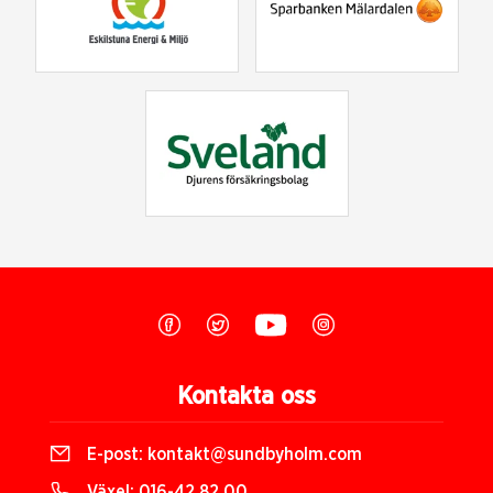
Kontakta oss
E-post:
kontakt@sundbyholm.com
Växel:
016-42 82 00