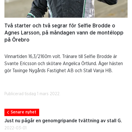
Två starter och två segrar för Selfie Brodde o
Agnes Larsson, på måndagen vann de montélopp
på Örebro
Vinnartiden 16,3/2160m volt. Tränare till Selfie Brodde är
Svante Ericsson och skötare Angelica Örtlund. Äger hästen
gör Taxinge Nygårds Fastighet AB och Stall Vanja HB.
Publicerad tisdag 1 mars 2022.
Senare nyhet
Just nu pågår en genomgripande tvättning av stall G.
2022-03-01