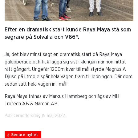
Efter en dramatisk start kunde Raya Maya stå som
segrare på Solvalla och V86®.
Ja, det blev minst sagt en dramatisk start då Raya Maya
galopperade och fick lägga sig sist i klungan när hon hittat
rätt gångart. Ungefär 1200m kvar till mål styrde Magnus A
Djuse på i tredje spår hela vägen fram till ledningen. Där dom
sedan satt hela vägen in i mål!
Raya Maya tränas av Markus Hamnberg och ägs av MH
Trotech AB & Närcon AB.
Publicerad torsdag 19 maj 2022.
Senare nyhet