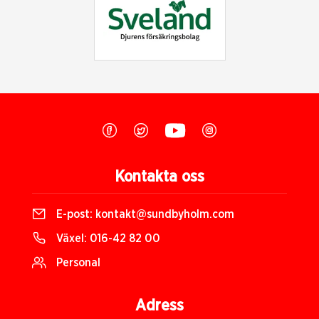
Kontakta oss
E-post:
kontakt@sundbyholm.com
Växel:
016-42 82 00
Personal
Adress