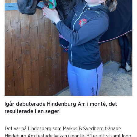
Igår debuterade Hindenburg Am i monté, det
resulterade i en seger!
Det var på Lindesberg som Markus B Svedberg tränade
Hindeburg Am testade lyckan i monté. Efter ett vilsamt lopp