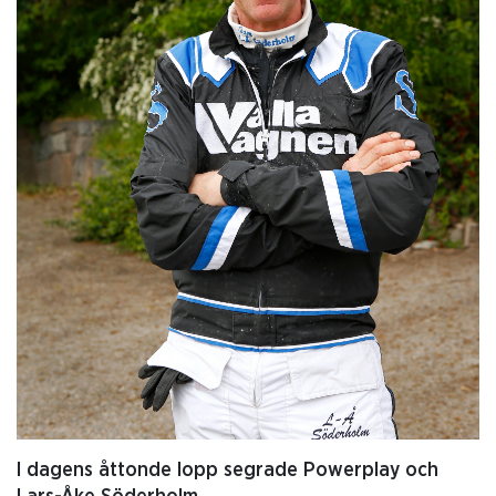
I dagens åttonde lopp segrade Powerplay och