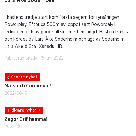
Lars-Åke Söderholm.
I hästens tredje start kom första segern för fyraåringen
Powerplay. Efter ca 500m av loppet satt Powerpaly i
ledningen och avgjorde till slut med en längd. Hästen tränas
och kördes av Lars-Åke Söderholm och ägs av Söderholm
Lars-Åke & Stall Xanadu HB.
Publicerad onsdag 15 juni 2022.
Senare nyhet
Mats och Confirmed!
2022-06-15
Tidigare nyhet
Zagor Grif hemma!
2022-06-15