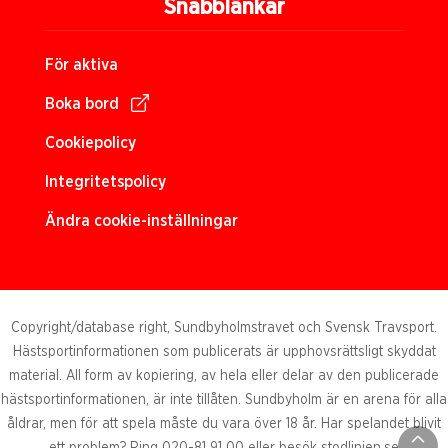
Snabblänkar
För aktiva
Boka bord
Cookiepolicy
Integritetspolicy
Ändra cookie-inställningar
Copyright/database right, Sundbyholmstravet och Svensk Travsport.
Hästsportinformationen som publicerats är upphovsrättsligt skyddat
material. All form av kopiering, av hela eller delar av den publicerade
hästsportinformationen, är inte tillåten. Sundbyholm är en arena för alla
åldrar, men för att spela måste du vara över 18 år. Har spelandet blivit