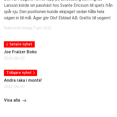
Larsson körde sin passhäst hos Svante Ericsson till spets från
spår sju. Den positionen kunde ekipaget sedan hålla hela
vägen in till mål. Äger gör Olof Ekblad AB. Grattis till segern!
Publicerad tisdag 7 juni 2022.
Senare nyhet
Joe Fraizer Boko
2022-06-07
Tidigare nyhet
Andra raka i monté!
2022-06-07
Visa alla