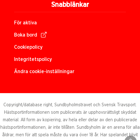
Snabblänkar
För aktiva
Boka bord
Cookiepolicy
Integritetspolicy
Ändra cookie-inställningar
Copyright/database right, Sundbyholmstravet och Svensk Travsport.
Hästsportinformationen som publicerats är upphovsrättsligt skyddat
material. All form av kopiering, av hela eller delar av den publicerade
hästsportinformationen, är inte tillåten. Sundbyholm är en arena för alla
åldrar, men för att spela måste du vara över 18 år. Har spelandet blivit