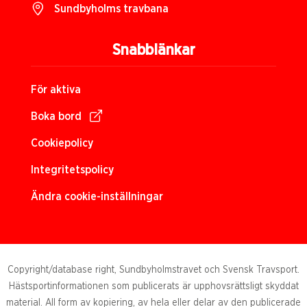
Sundbyholms travbana
Snabblänkar
För aktiva
Boka bord
Cookiepolicy
Integritetspolicy
Ändra cookie-inställningar
Copyright/database right, Sundbyholmstravet och Svensk Travsport.
Hästsportinformationen som publicerats är upphovsrättsligt skyddat
material. All form av kopiering, av hela eller delar av den publicerade