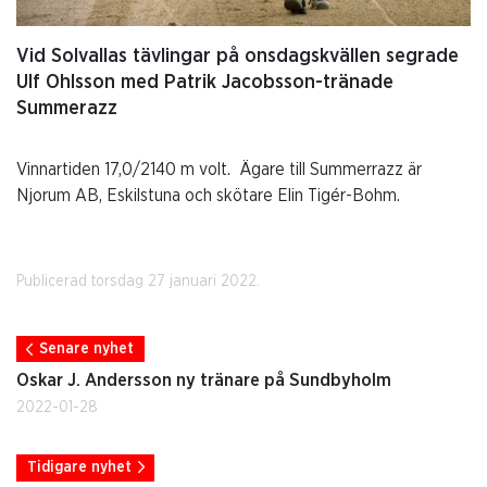
Vid Solvallas tävlingar på onsdagskvällen segrade
Ulf Ohlsson med Patrik Jacobsson-tränade
Summerazz
Vinnartiden 17,0/2140 m volt. Ägare till Summerrazz är
Njorum AB, Eskilstuna och skötare Elin Tigér-Bohm.
Publicerad torsdag 27 januari 2022.
Senare nyhet
Oskar J. Andersson ny tränare på Sundbyholm
2022-01-28
Tidigare nyhet