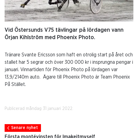
Vid Östersunds V75 tävlingar på lördagen vann
Örjan Kihlström med Phoenix Photo.
Tränare Svante Ericsson som haft en otrolig start på året och
stallet har 5 segrar och över 300 000 kr i insprungna pengar i
januari. Vinnartiden för Phoenix Photo på lördagen var
13,9/2140m auto. Ägare till Phoenix Photo är Team Phoenix
På Stället.
Publicerad måndag 31 januari 2022.
Senare nyhet
Första montévinsten för Imakeitmyself