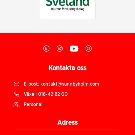
Kontakta oss
E-post:
kontakt@sundbyholm.com
Växel:
016-42 82 00
Personal
Adress