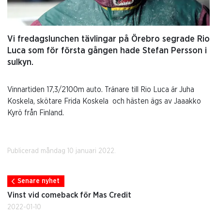
Vi fredagslunchen tävlingar på Örebro segrade Rio
Luca som för första gången hade Stefan Persson i
sulkyn.
Vinnartiden 17,3/2100m auto. Tränare till Rio Luca är Juha
Koskela, skötare Frida Koskela och hästen ägs av Jaaakko
Kyrö från Finland.
Publicerad måndag 10 januari 2022.
Senare nyhet
Vinst vid comeback för Mas Credit
2022-01-10