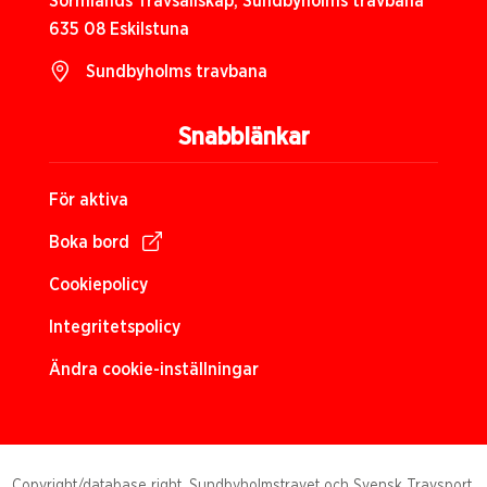
Sörmlands Travsällskap, Sundbyholms travbana
635 08 Eskilstuna
Sundbyholms travbana
Snabblänkar
För aktiva
Boka bord
Cookiepolicy
Integritetspolicy
Ändra cookie-inställningar
Copyright/database right, Sundbyholmstravet och Svensk Travsport.