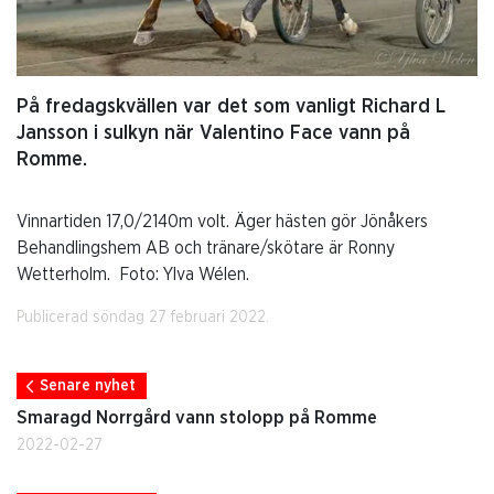
På fredagskvällen var det som vanligt Richard L
Jansson i sulkyn när Valentino Face vann på
Romme.
Vinnartiden 17,0/2140m volt. Äger hästen gör Jönåkers
Behandlingshem AB och tränare/skötare är Ronny
Wetterholm. Foto: Ylva Wélen.
Publicerad söndag 27 februari 2022.
Senare nyhet
Smaragd Norrgård vann stolopp på Romme
2022-02-27