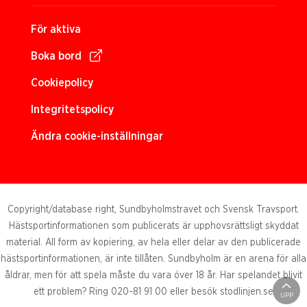
För aktiva
Boka bord
Cookiepolicy
Integritetspolicy
Ändra cookie-inställningar
Copyright/database right, Sundbyholmstravet och Svensk Travsport.
Hästsportinformationen som publicerats är upphovsrättsligt skyddat
material. All form av kopiering, av hela eller delar av den publicerade
hästsportinformationen, är inte tillåten. Sundbyholm är en arena för alla
åldrar, men för att spela måste du vara över 18 år. Har spelandet blivit
ett problem? Ring 020-81 91 00 eller besök stodlinjen.se
UPP