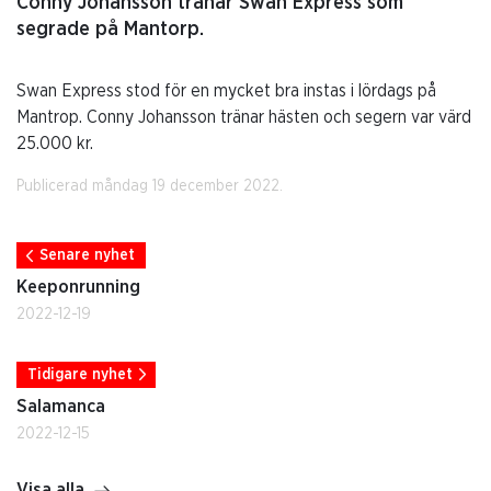
Conny Johansson tränar Swan Express som
segrade på Mantorp.
Swan Express stod för en mycket bra instas i lördags på
Mantrop. Conny Johansson tränar hästen och segern var värd
25.000 kr.
Publicerad måndag 19 december 2022.
Senare nyhet
Keeponrunning
2022-12-19
Tidigare nyhet
Salamanca
2022-12-15
Visa alla