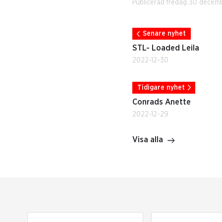
Publicerad fredag 30 decem
Senare nyhet
STL- Loaded Leila
2022-12-30
Tidigare nyhet
Conrads Anette
2022-12-29
Visa alla