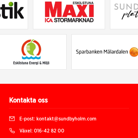
Kontakta oss
E-post:
kontakt@sundbyholm.com
Växel:
016-42 82 00