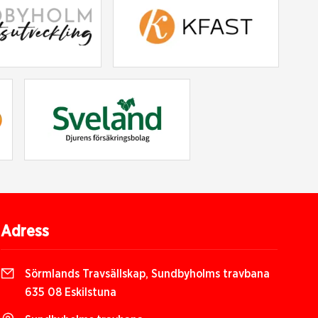
Adress
Sörmlands Travsällskap, Sundbyholms travbana
635 08 Eskilstuna