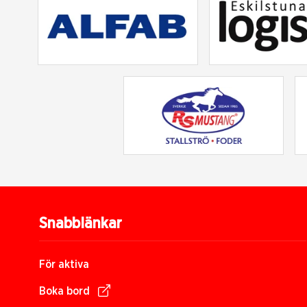
Snabblänkar
För aktiva
Boka bord