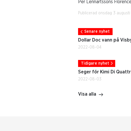
Per Lennartssons Florence
Publicerad onsdag 3 augusti
Senare nyhet
Dollar Doc vann på Visb
2022-08-04
Tidigare nyhet
Seger för Kimi Di Quatt
2022-08-03
Visa alla