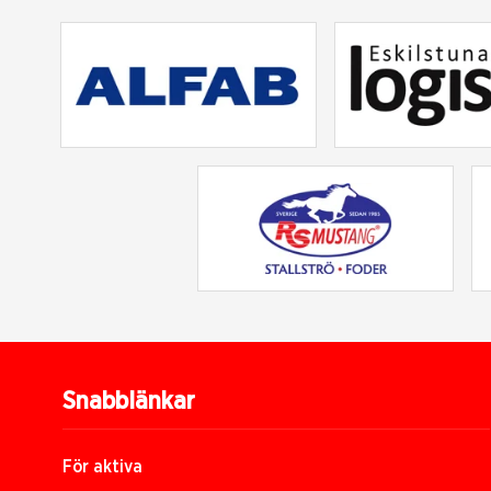
Snabblänkar
För aktiva