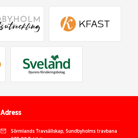
Adress
Sörmlands Travsällskap, Sundbyholms travbana