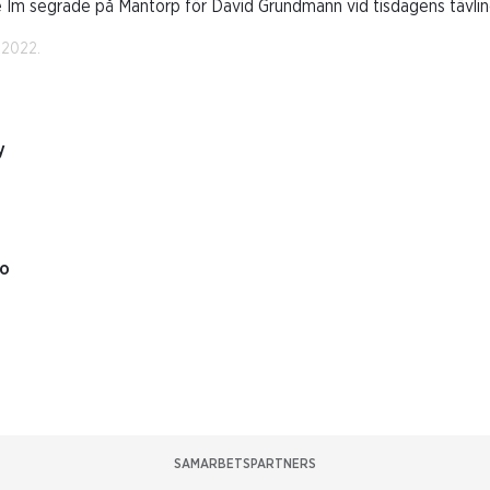
 Im segrade på Mantorp för David Grundmann vid tisdagens tävlin
 2022.
y
ro
SAMARBETSPARTNERS