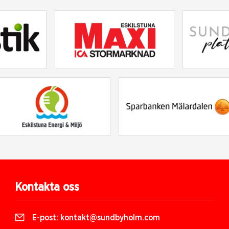
Kontakta oss
E-post:
kontakt@sundbyholm.com