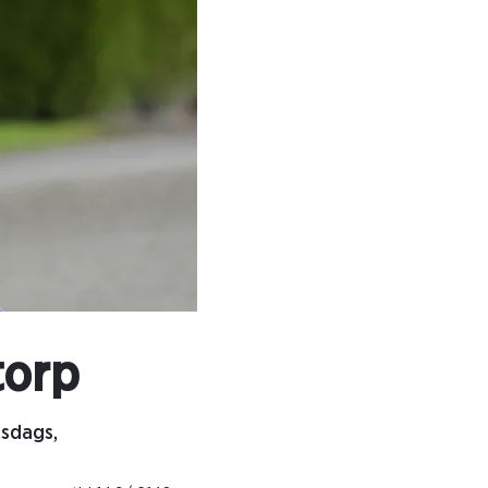
torp
isdags,