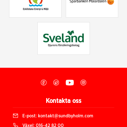
Kontakta oss
E-post:
kontakt@sundbyholm.com
Växel:
016-42 82 00