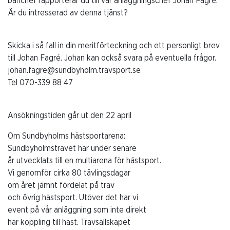
banchef rapporterar du till vår anläggningschef Johan Fagré.
Är du intresserad av denna tjänst?
Skicka i så fall in din meritförteckning och ett personligt brev
till Johan Fagré. Johan kan också svara på eventuella frågor.
johan.fagre@sundbyholm.travsport.se
Tel 070-339 88 47
Ansökningstiden går ut den 22 april
Om Sundbyholms hästsportarena:
Sundbyholmstravet har under senare
år utvecklats till en multiarena för hästsport.
Vi genomför cirka 80 tävlingsdagar
om året jämnt fördelat på trav
och övrig hästsport. Utöver det har vi
event på vår anläggning som inte direkt
har koppling till häst. Travsällskapet