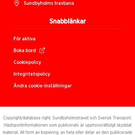
Sundbyholms travbana
Snabblänkar
För aktiva
Boka bord
Cookiepolicy
Integritetspolicy
Ändra cookie-inställningar
Copyright/database right, Sundbyholmstravet och Svensk Travsport.
Hästsportinformationen som publicerats är upphovsrättsligt skyddat
material. All form av kopiering, av hela eller delar av den publicerade