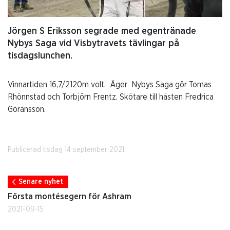
Jörgen S Eriksson segrade med egentränade
Nybys Saga vid Visbytravets tävlingar på
tisdagslunchen.
Vinnartiden 16,7/2120m volt. Äger Nybys Saga gör Tomas
Rhönnstad och Torbjörn Frentz. Skötare till hästen Fredrica
Göransson.
Publicerad tisdag 14 september 2021.
Senare nyhet
Första montésegern för Ashram
2021-09-15