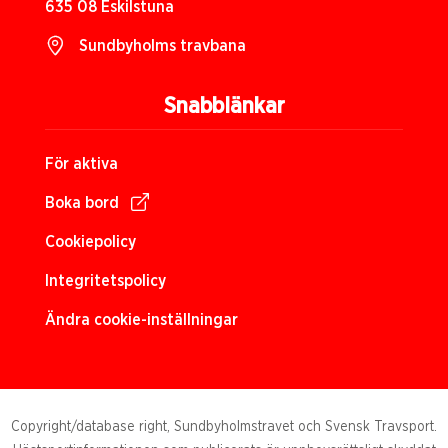
635 08 Eskilstuna
Sundbyholms travbana
Snabblänkar
För aktiva
Boka bord
Cookiepolicy
Integritetspolicy
Ändra cookie-inställningar
Copyright/database right, Sundbyholmstravet och Svensk Travsport.