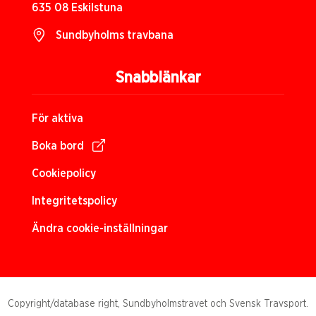
635 08 Eskilstuna
Sundbyholms travbana
Snabblänkar
För aktiva
Boka bord
Cookiepolicy
Integritetspolicy
Ändra cookie-inställningar
Copyright/database right, Sundbyholmstravet och Svensk Travsport.