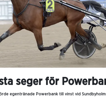
rsta seger för Powerba
rde egentränade Powerbank till vinst vid Sundbyholms