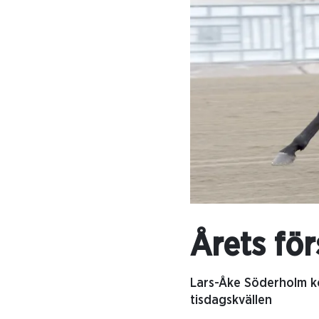
Årets fö
Lars-Åke Söderholm kö
tisdagskvällen