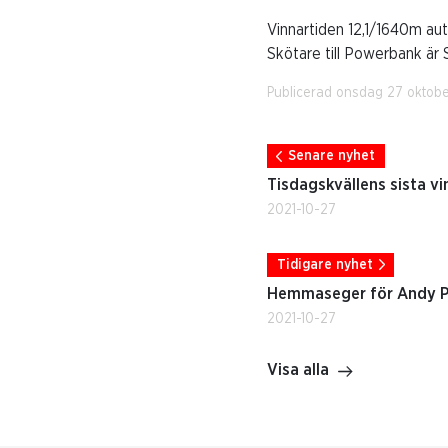
Vinnartiden 12,1/1640m au
Skötare till Powerbank är 
Publicerad onsdag 27 oktobe
Senare nyhet
Tisdagskvällens sista v
2021-10-27
Tidigare nyhet
Hemmaseger för Andy 
2021-10-27
Visa alla