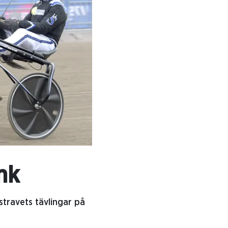
nk
travets tävlingar på