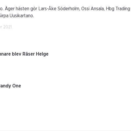
to. Äger hästen gör Lars-Åke Söderholm, Ossi Ansala, Hbg Trading
Sirpa Uusikartano.
r 2021.
innare blev Räser Helge
Pandy One