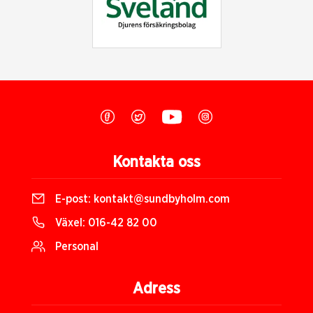
Kontakta oss
E-post:
kontakt@sundbyholm.com
Växel:
016-42 82 00
Personal
Adress