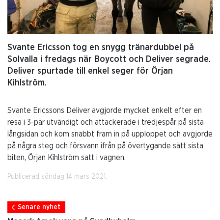
Svante Ericsson tog en snygg tränardubbel på
Solvalla i fredags när Boycott och Deliver segrade.
Deliver spurtade till enkel seger för Örjan
Kihlström.
Svante Ericssons Deliver avgjorde mycket enkelt efter en
resa i 3-par utvändigt och attackerade i tredjespår på sista
långsidan och kom snabbt fram in på upploppet och avgjorde
på några steg och försvann ifrån på övertygande sätt sista
biten, Örjan Kihlström satt i vagnen.
Publicerad söndag 14 mars 2021.
Senare nyhet