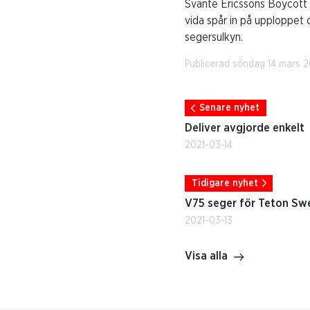
Svante Ericssons Boycott s
vida spår in på upploppet o
segersulkyn.
Publicerad söndag 14 mars 2
Senare nyhet
Deliver avgjorde enkelt
2021-03-14
Tidigare nyhet
V75 seger för Teton Sw
2021-03-13
Visa alla