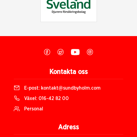
Kontakta oss
E-post:
kontakt@sundbyholm.com
Växel:
016-42 82 00
Personal
Adress