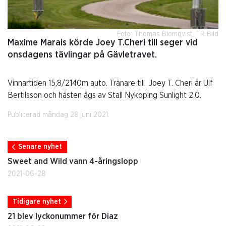
Foto: Thomas Blomqvist, TR Bild
Maxime Marais körde Joey T.Cheri till seger vid
onsdagens tävlingar på Gävletravet.
Vinnartiden 15,8/2140m auto. Tränare till Joey T. Cheri är Ulf
Bertilsson och hästen ägs av Stall Nyköping Sunlight 2.0.
Publicerad måndag 28 juni 2021.
Senare nyhet
Sweet and Wild vann 4-åringslopp
2021-06-28
Tidigare nyhet
21 blev lyckonummer för Diaz