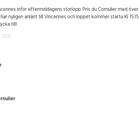
ncennes inför eftermiddagens storlopp Prix du Cornulier med över 3
ar nyligen anlänt till Vincennes och loppet kommer starta Kl 15.15
ycka till!
 2021.
e
rnulier