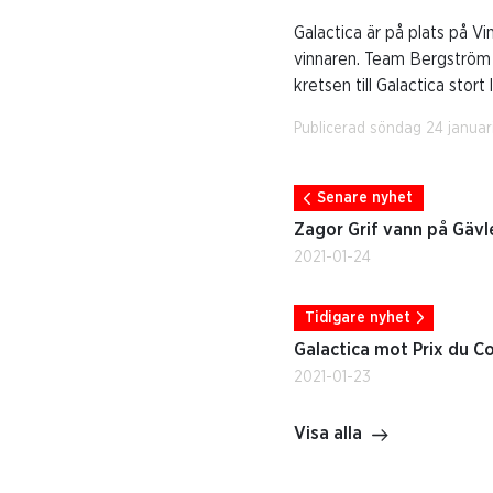
Galactica är på plats på Vi
vinnaren. Team Bergström h
kretsen till Galactica stort l
Publicerad söndag 24 januari
Senare nyhet
Zagor Grif vann på Gävl
2021-01-24
Tidigare nyhet
Galactica mot Prix du Co
2021-01-23
Visa alla