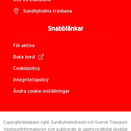
Sundbyholms travbana
Snabblänkar
För aktiva
Boka bord
Cookiepolicy
Integritetspolicy
Ändra cookie-inställningar
Copyright/database right, Sundbyholmstravet och Svensk Travsport.
Hästsportinformationen som publicerats är upphovsrättsligt skyddat