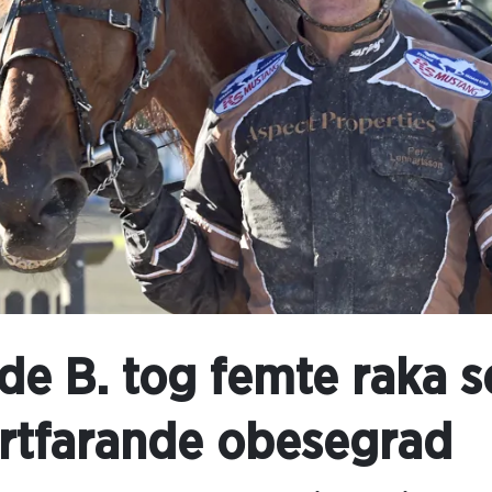
de B. tog femte raka 
ortfarande obesegrad