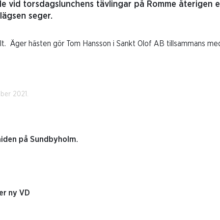
de vid torsdagslunchens tävlingar på Romme återigen 
rlägsen seger.
lt. Äger hästen gör Tom Hansson i Sankt Olof AB tillsammans med
ber 2021.
aiden på Sundbyholm.
er ny VD