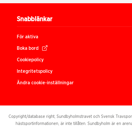
Snabblänkar
För aktiva
Boka bord
Cookiepolicy
Integritetspolicy
Ändra cookie-inställningar
Copyright/database right, Sundbyholmstravet och Svensk Travsport. 
hästsportinformationen, är inte tillåten. Sundbyholm är en arena