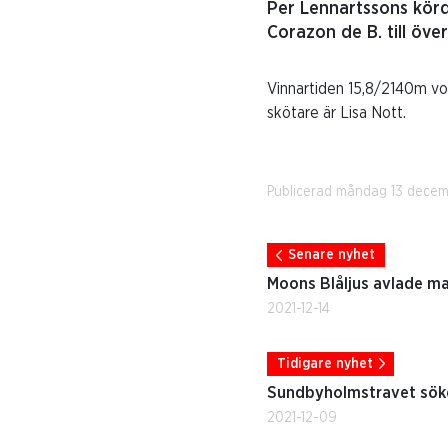
Per Lennartssons kör
Corazon de B. till öve
Vinnartiden 15,8/2140m vo
skötare är Lisa Nott.
Publicerad måndag 13 decem
Senare nyhet
Moons Blåljus avlade m
2021-12-14
Tidigare nyhet
Sundbyholmstravet sök
2021-12-09