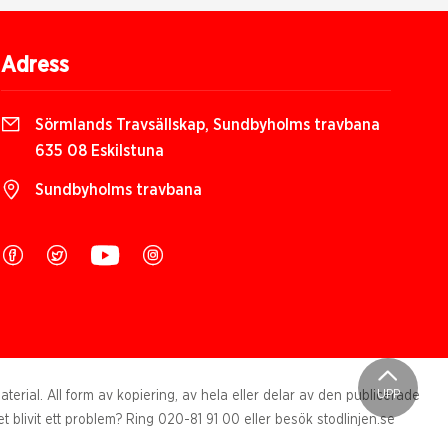
Adress
Sörmlands Travsällskap, Sundbyholms travbana
635 08 Eskilstuna
Sundbyholms travbana
UPP
rial. All form av kopiering, av hela eller delar av den publicerade
t blivit ett problem? Ring 020-81 91 00 eller besök stodlinjen.se