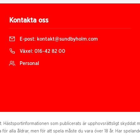
Kontakta oss
E-post:
kontakt@sundbyholm.com
Växel:
016-42 82 00
Personal
Hästsportinformationen som publicerats är upphovsrättsligt skyddat mate
 för alla åldrar, men för att spela måste du vara över 18 år. Har spelande