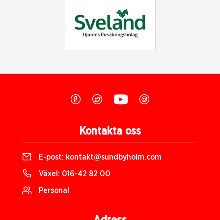
Kontakta oss
E-post:
kontakt@sundbyholm.com
Växel:
016-42 82 00
Personal