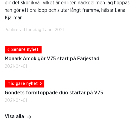
blir det skor ikväll vilket är en liten nackdel men jag hoppas
han gör ett bra lopp och slutar långt framme, hälsar Lena
Kjällman.
Publicerad torsdag 1 april 2021.
Senare nyhet
Monark Amok gör V75 start på Färjestad
2021-04-01
Tidigare nyhet
Gondets formtoppade duo startar på V75
2021-04-01
Visa alla