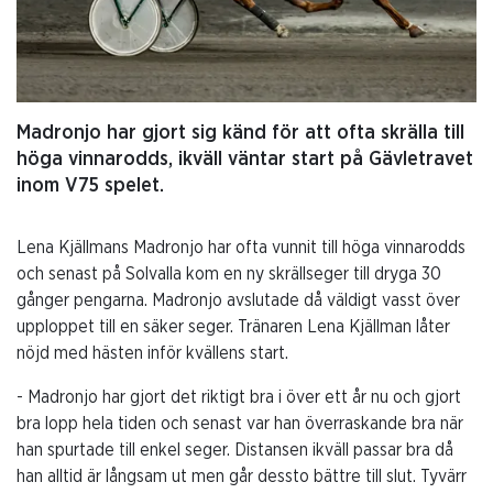
Madronjo har gjort sig känd för att ofta skrälla till
höga vinnarodds, ikväll väntar start på Gävletravet
inom V75 spelet.
Lena Kjällmans Madronjo har ofta vunnit till höga vinnarodds
och senast på Solvalla kom en ny skrällseger till dryga 30
gånger pengarna. Madronjo avslutade då väldigt vasst över
upploppet till en säker seger. Tränaren Lena Kjällman låter
nöjd med hästen inför kvällens start.
- Madronjo har gjort det riktigt bra i över ett år nu och gjort
bra lopp hela tiden och senast var han överraskande bra när
han spurtade till enkel seger. Distansen ikväll passar bra då
han alltid är långsam ut men går dessto bättre till slut. Tyvärr