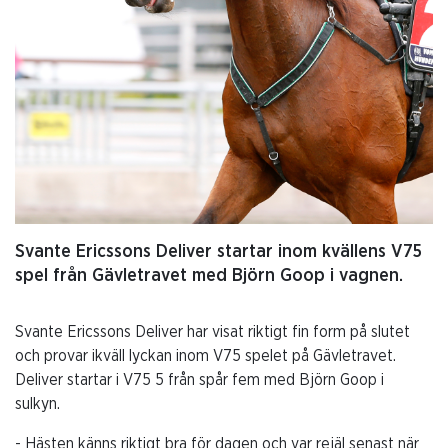
Svante Ericssons Deliver startar inom kvällens V75
spel från Gävletravet med Björn Goop i vagnen.
Svante Ericssons Deliver har visat riktigt fin form på slutet
och provar ikväll lyckan inom V75 spelet på Gävletravet.
Deliver startar i V75 5 från spår fem med Björn Goop i
sulkyn.
- Hästen känns riktigt bra för dagen och var rejäl senast när