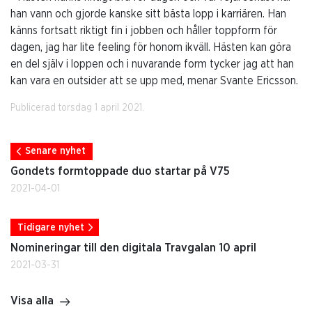
han vann och gjorde kanske sitt bästa lopp i karriären. Han
känns fortsatt riktigt fin i jobben och håller toppform för
dagen, jag har lite feeling för honom ikväll. Hästen kan göra
en del själv i loppen och i nuvarande form tycker jag att han
kan vara en outsider att se upp med, menar Svante Ericsson.
Publicerad torsdag 1 april 2021.
Senare nyhet
Gondets formtoppade duo startar på V75
2021-04-01
Tidigare nyhet
Nomineringar till den digitala Travgalan 10 april
2021-03-31
Visa alla