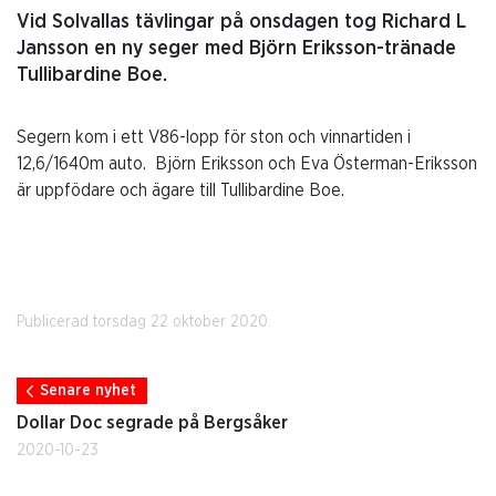
Vid Solvallas tävlingar på onsdagen tog Richard L
Jansson en ny seger med Björn Eriksson-tränade
Tullibardine Boe.
Segern kom i ett V86-lopp för ston och vinnartiden i
12,6/1640m auto. Björn Eriksson och Eva Österman-Eriksson
är uppfödare och ägare till Tullibardine Boe.
Publicerad torsdag 22 oktober 2020.
Senare nyhet
Dollar Doc segrade på Bergsåker
2020-10-23