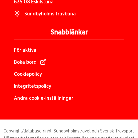
635 08 Eskilstuna
Sundbyholms travbana
Snabblänkar
För aktiva
Boka bord
Cookiepolicy
Integritetspolicy
Ändra cookie-inställningar
Copyright/database right, Sundbyholmstravet och Svensk Travsport.