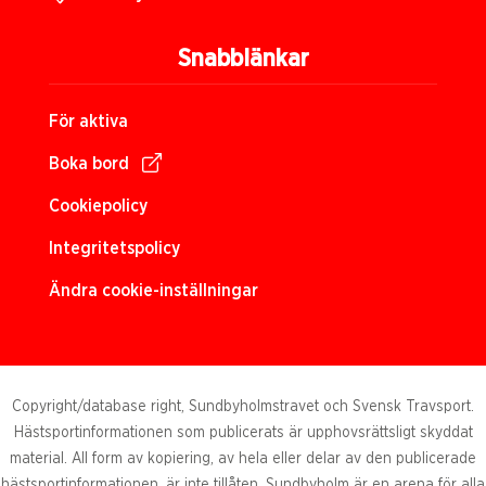
Snabblänkar
För aktiva
Boka bord
Cookiepolicy
Integritetspolicy
Ändra cookie-inställningar
Copyright/database right, Sundbyholmstravet och Svensk Travsport.
Hästsportinformationen som publicerats är upphovsrättsligt skyddat
material. All form av kopiering, av hela eller delar av den publicerade
hästsportinformationen, är inte tillåten. Sundbyholm är en arena för alla