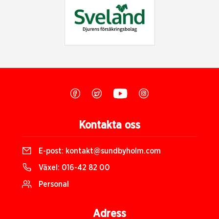
Kontakta oss
E-post:
kontakt@sundbyholm.com
Växel:
016-42 82 00
Personal
Adress