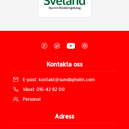
Kontakta oss
E-post:
kontakt@sundbyholm.com
Växel:
016-42 82 00
Personal
Adress