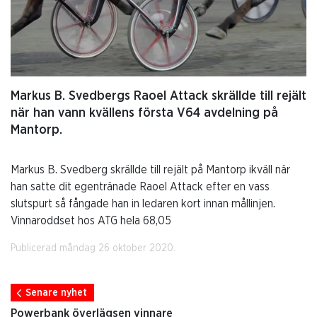
Markus B. Svedbergs Raoel Attack skrällde till rejält
när han vann kvällens första V64 avdelning på
Mantorp.
Markus B. Svedberg skrällde till rejält på Mantorp ikväll när
han satte dit egentränade Raoel Attack efter en vass
slutspurt så fångade han in ledaren kort innan mållinjen.
Vinnaroddset hos ATG hela 68,05
Publicerad måndag 26 oktober 2020.
Senare nyhet
Powerbank överlägsen vinnare