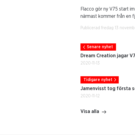
Flacco gör ny V75 start im
närmast kommer från en fjä
Publicerad fredag 13 novemb
Senare nyhet
Dream Creation jagar V
2020-11-13
Tidigare nyhet
Jamenvisst tog första se
2020-11-12
Visa alla