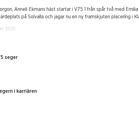
orgon, Anneli Ekmans häst startar i V75 1 från spår två med Emilia
rdeplats på Solvalla och jagar nu en ny framskjuten placering i Kl
er 2020.
75 seger
gern i karriären