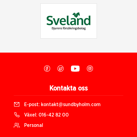
Kontakta oss
E-post:
kontakt@sundbyholm.com
Växel:
016-42 82 00
Personal