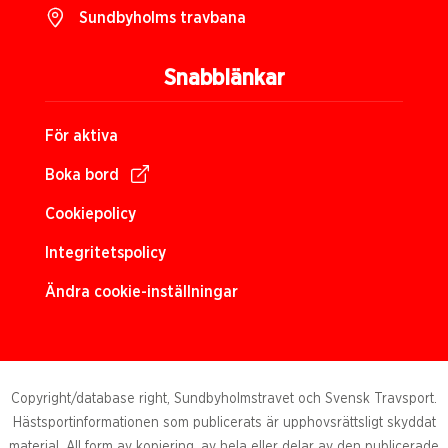
Sundbyholms travbana
Snabblänkar
För aktiva
Boka bord
Cookiepolicy
Integritetspolicy
Ändra cookie-inställningar
Copyright/database right, Sundbyholmstravet och Svensk Travsport.
Hästsportinformationen som publicerats är upphovsrättsligt skyddat
material. All form av kopiering, av hela eller delar av den publicerade